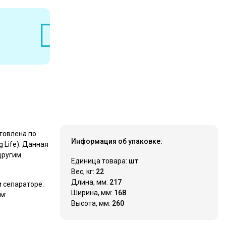
21 670 ₽
Купить
товлена по
Информация об упаковке:
 Lifе). Данная
другим
Единица товара:
шт
Вес, кг:
22
Длина, мм:
217
м сепараторе.
Ширина, мм:
168
м:
Высота, мм:
260