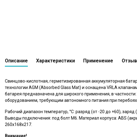
Описание
Характеристики
Применение
Отзы
Аккумулятор Ventura GPL 12-75 (12 В 75 Ач)
0 вопросов
В сравнение
В избр
0
Свинцово-кислотная, герметизированная аккумуляторная батар
технологии AGM (Absorbed Glass Mаt) и оснащена VRLA клапанами
батарея предназначена для широкого применения, в частности:
оборудованием, требующим автономного питания при перебоях 
Рабочий диапазон температур, °С: разряд (от -20 до +60), заряд
Выводы подключения: под болт М6. Материал корпуса: ABS (акри
260x168x217.
Внимание!