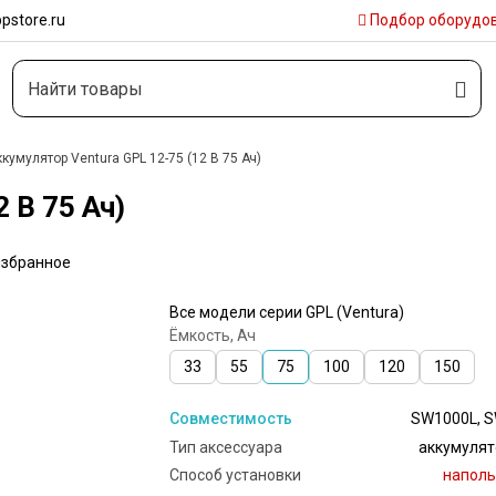
pstore.ru
Подбор
оборудо
кумулятор Ventura GPL 12-75 (12 В 75 Ач)
 В 75 Ач)
избранное
Все модели серии GPL (Ventura)
Ёмкость, Ач
33
55
75
100
120
150
Совместимость
SW1000L, S
Тип аксессуара
аккумулят
Способ установки
наполь