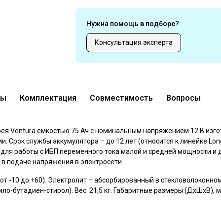
Нужна помощь в подборе?
Консультация эксперта
вы
Комплектация
Совместимость
Вопросы
анное
ея Ventura емкостью 75 Ач с номинальным напряжением 12 В изго
. Срок службы аккумулятора – до 12 лет (относится к линейке Long
 для работы с ИБП переменного тока малой и средней мощности и 
в подаче напряжения в электросети.
 (от -10 до +60). Электролит – абсорбированный в стекловолоконно
ло-бутадиен-стирол). Вес: 21,5 кг. Габаритные размеры (ДхШхВ), м