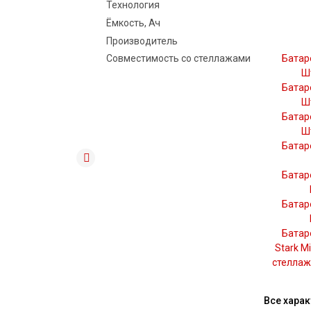
Технология
Ёмкость, Ач
Производитель
Совместимость со стеллажами
Батар
Ш
Батар
Ш
Батар
Ш
Батар
Батар
Батар
Батар
Stark Mi
стеллаж
Все харак