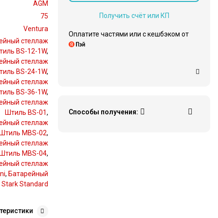
AGM
Получить счёт или КП
75
Ventura
Оплатите частями или c кешбэком от
ейный стеллаж
тиль BS-12-1W
,
ейный стеллаж
тиль BS-24-1W
,
ейный стеллаж
тиль BS-36-1W
,
ейный стеллаж
Способы получения:
Штиль BS-01
,
ейный стеллаж
Штиль MBS-02
,
ейный стеллаж
Штиль MBS-04
,
ейный стеллаж
ni
,
Батарейный
 Stark Standard
теристики