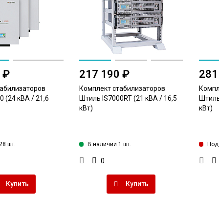
 ₽
217 190 ₽
281
табилизаторов
Комплект стабилизаторов
Компл
 (24 кВА / 21,6
Штиль IS7000RT (21 кВА / 16,5
Штиль 
кВт)
кВт)
28 шт.
В наличии 1 шт.
Под 
0
Купить
Купить