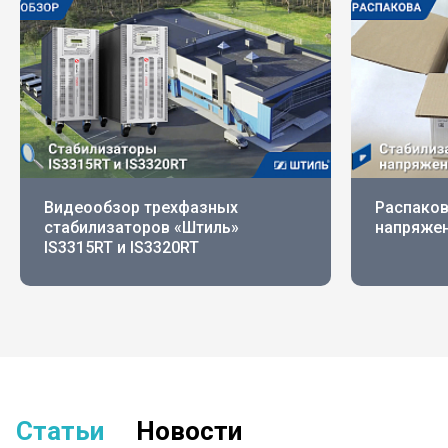
Видеообзор трехфазных
Распаков
стабилизаторов «Штиль»
напряжен
IS3315RT и IS3320RT
Статьи
Новости