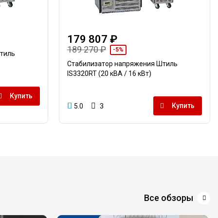
179 807 ₽
189 270 ₽
-5%
тиль
Стабилизатор напряжения Штиль
IS3320RT (20 кВА / 16 кВт)
Купить
Купить
5.0
3
Все обзоры