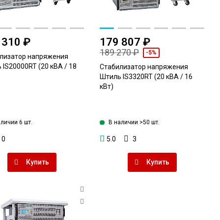
 310 ₽
179 807 ₽
189 270 ₽
-5%
лизатор напряжения
 IS20000RT (20 кВА / 18
Стабилизатор напряжения
Штиль IS3320RT (20 кВА / 16
кВт)
аличии 6 шт.
В наличии >50 шт.
0
5.0
3
Купить
Купить