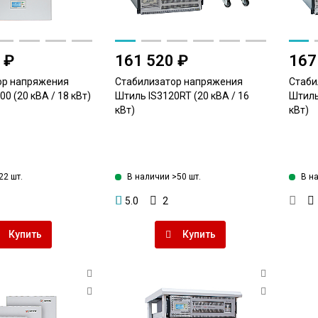
 ₽
161 520 ₽
167
ор напряжения
Стабилизатор напряжения
Стаби
0 (20 кВА / 18 кВт)
Штиль IS3120RT (20 кВА / 16
Штиль
кВт)
кВт)
22 шт.
В наличии >50 шт.
В н
5.0
2
Купить
Купить