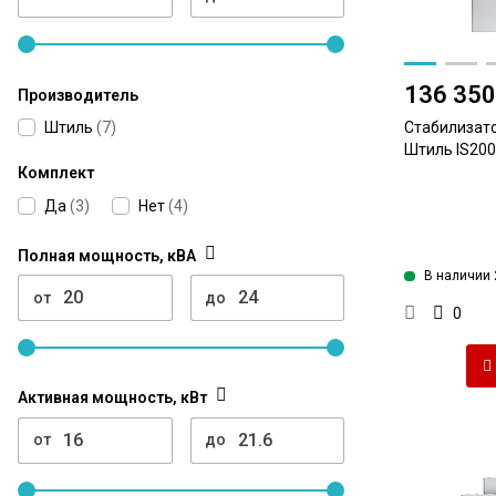
136 350
Производитель
Штиль
(
7
)
Стабилизат
Штиль IS2000
Комплект
Да
(
3
)
Нет
(
4
)
Полная мощность, кВА
В наличии 
от
до
0
Активная мощность, кВт
от
до