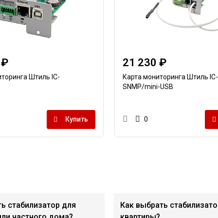
 ₽
21 230 ₽
торинга Штиль IC-
Карта мониторинга Штиль IC-
B
SNMP/mini-USB
Купить
0
ть стабилизатор для
Как выбрать стабилизато
или частного дома?
квартиры?