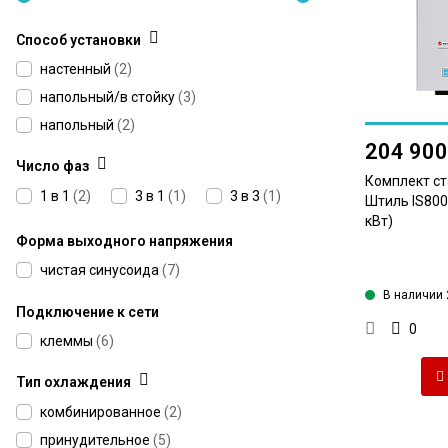
Способ установки
настенный
(
2
)
напольный/в стойку
(
3
)
напольный
(
2
)
204 900
Число фаз
Комплект с
1 в 1
(
2
)
3 в 1
(
1
)
3 в 3
(
1
)
Штиль IS8000
кВт)
Форма выходного напряжения
чистая синусоида
(
7
)
В наличии 
Подключение к сети
0
клеммы
(
6
)
Тип охлаждения
комбинированное
(
2
)
принудительное
(
5
)