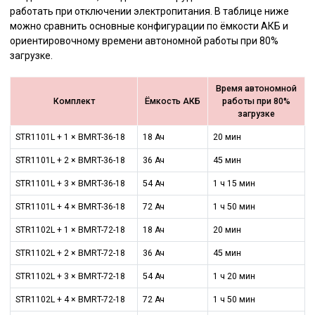
работать при отключении электропитания. В таблице ниже
можно сравнить основные конфигурации по ёмкости АКБ и
ориентировочному времени автономной работы при 80%
загрузке.
Время автономной
Комплект
Ёмкость АКБ
работы при 80%
загрузке
STR1101L + 1 × BMRT-36-18
18 Ач
20 мин
STR1101L + 2 × BMRT-36-18
36 Ач
45 мин
STR1101L + 3 × BMRT-36-18
54 Ач
1 ч 15 мин
STR1101L + 4 × BMRT-36-18
72 Ач
1 ч 50 мин
STR1102L + 1 × BMRT-72-18
18 Ач
20 мин
STR1102L + 2 × BMRT-72-18
36 Ач
45 мин
STR1102L + 3 × BMRT-72-18
54 Ач
1 ч 20 мин
STR1102L + 4 × BMRT-72-18
72 Ач
1 ч 50 мин