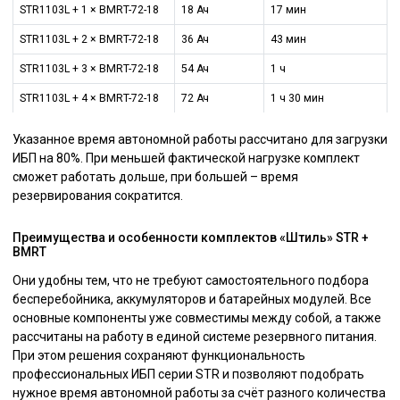
STR1103L + 1 × BMRT-72-18
18 Ач
17 мин
STR1103L + 2 × BMRT-72-18
36 Ач
43 мин
STR1103L + 3 × BMRT-72-18
54 Ач
1 ч
STR1103L + 4 × BMRT-72-18
72 Ач
1 ч 30 мин
Указанное время автономной работы рассчитано для загрузки
ИБП на 80%. При меньшей фактической нагрузке комплект
сможет работать дольше, при большей – время
резервирования сократится.
Преимущества и особенности комплектов «Штиль» STR +
BMRT
Они удобны тем, что не требуют самостоятельного подбора
бесперебойника, аккумуляторов и батарейных модулей. Все
основные компоненты уже совместимы между собой, а также
рассчитаны на работу в единой системе резервного питания.
При этом решения сохраняют функциональность
профессиональных ИБП серии STR и позволяют подобрать
нужное время автономной работы за счёт разного количества