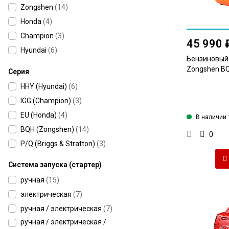
Zongshen
(
14
)
Honda
(
4
)
Champion
(
3
)
45 990 
Hyundai
(
6
)
Бензиновый
Zongshen BQ
Серия
HHY (Hyundai)
(
6
)
IGG (Champion)
(
3
)
EU (Honda)
(
4
)
В наличии 
BQH (Zongshen)
(
14
)
0
P/Q (Briggs & Stratton)
(
3
)
Система запуска (стартер)
ручная
(
15
)
электрическая
(
7
)
ручная / электрическая
(
7
)
ручная / электрическая /