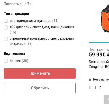
Показать еще
7
Тип индикации
светодиодная индикация
(
11
)
ЖК дисплей / светодиодная индикация
(
16
)
стрелочный вольтметр / светодиодная
индикация
(
3
)
Последняя 
59 990 
Вид топлива
бензин
(
30
)
Бензиновый
Zongshen BQ
Применить
Нет в нали
0