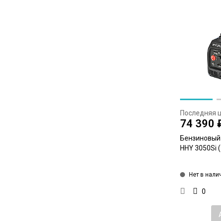
Последняя 
74 390 
Бензиновый 
HHY 3050Si (
Нет в нали
0