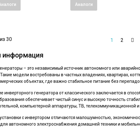
Аналоги
Аналоги
из 30
1
2
я информация
енераторы – это независимый источник автономного или аварийн
 Такие модели востребованы в частных владениях, квартирах, котт
ммерческих объектах, где важно стабильное питание без перепад
ие инверторного генератора от классического заключается в спо
бразования обеспечивает чистый синус и высокую точность стаби
отельной, компьютерной аппаратуры, ТВ, телекоммуникационной и
установки с инвертором отличаются малошумностью, экономичнос
для автономного электроснабжения домашней техники и мобильн