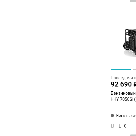
Последняя 
92 690 
Бензиновый 
HHY 7050Si (
Нет в нали
0