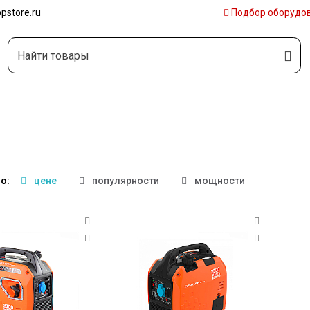
pstore.ru
Подбор
оборудо
о:
цене
популярности
мощности