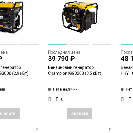
цена
Последняя цена
После
₽
39 790 ₽
48 
 генератор
Бензиновый генератор
Бензи
3000 (2,9 кВт)
Champion IGG3200 (3,5 кВт)
HHY 10
чии
Нет в наличии
Нет
0
Аналоги
Аналоги