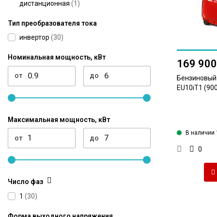
дистанционная
(
1
)
Тип преобразователя тока
инвертор
(
30
)
Номинальная мощность, кВт
169 900
от
до
Бензиновый
EU10iT1 (900
Максимальная мощность, кВт
В наличии 
от
до
0
Число фаз
1
(
30
)
Форма выходного напряжения