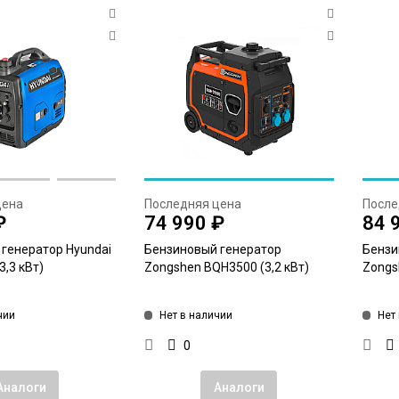
цена
Последняя цена
После
₽
74 990 ₽
84 
генератор Hyundai
Бензиновый генератор
Бензи
3,3 кВт)
Zongshen BQH3500 (3,2 кВт)
Zongs
чии
Нет в наличии
Нет
0
Аналоги
Аналоги