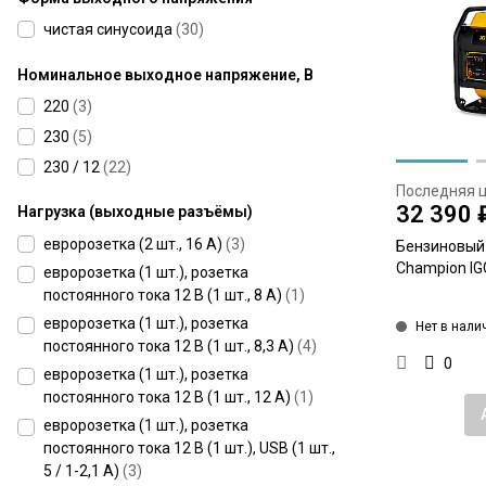
чистая синусоида
(
30
)
Номинальное выходное напряжение, В
220
(
3
)
230
(
5
)
230 / 12
(
22
)
Последняя 
32 390 
Нагрузка (выходные разъёмы)
евророзетка (2 шт., 16 А)
(
3
)
Бензиновый
Champion IGG
евророзетка (1 шт.), розетка
постоянного тока 12 В (1 шт., 8 А)
(
1
)
евророзетка (1 шт.), розетка
Нет в нали
постоянного тока 12 В (1 шт., 8,3 А)
(
4
)
0
евророзетка (1 шт.), розетка
постоянного тока 12 В (1 шт., 12 А)
(
1
)
евророзетка (1 шт.), розетка
постоянного тока 12 В (1 шт.), USB (1 шт.,
5 / 1-2,1 А)
(
3
)