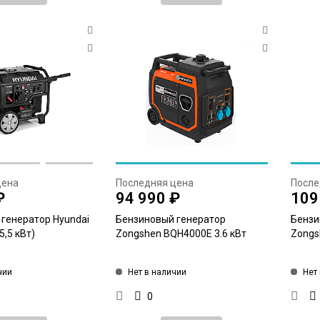
цена
Последняя цена
После
₽
94 990 ₽
109
генератор Hyundai
Бензиновый генератор
Бензи
5,5 кВт)
Zongshen BQH4000E 3.6 кВт
Zongs
чии
Нет в наличии
Нет
0