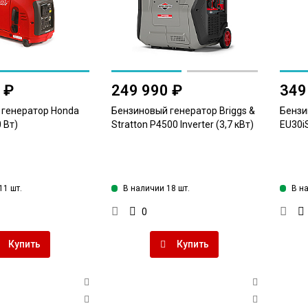
 ₽
249 990 ₽
349
 генератор Honda
Бензиновый генератор Briggs &
Бензи
 Вт)
Stratton P4500 Inverter (3,7 кВт)
EU30iS
11 шт.
В наличии 18 шт.
В н
0
Купить
Купить