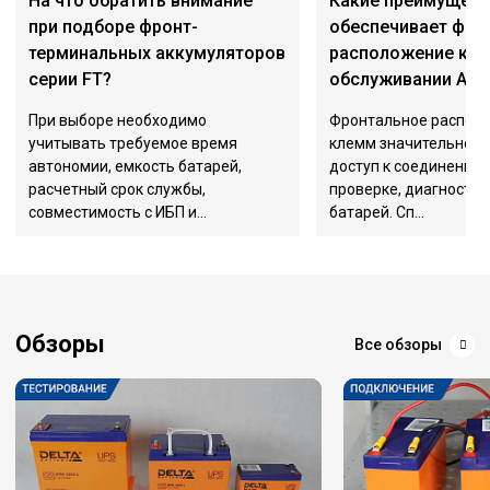
На что обратить внимание
Какие преимущест
при подборе фронт-
обеспечивает фро
терминальных аккумуляторов
расположение кле
серии FT?
обслуживании АКБ
При выборе необходимо
Фронтальное распол
учитывать требуемое время
клемм значительно о
автономии, емкость батарей,
доступ к соединениям
расчетный срок службы,
проверке, диагностик
совместимость с ИБП и...
батарей. Сп...
Обзоры
Все обзоры