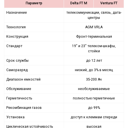
Параметр
Delta FT M
Ventura FT
Назначение
телекоммуникации, связь, дата-
центры
Технология
AGM VRLA
Конструкция
Фронт-терминальная
Стандарт
19" и 23" телеком-шкафы,
стойки
Срок службы
до 12 лет
Саморазряд
низкий, до 3% в месяц
Диапазон емкостей
35-200 Ач
Обслуживание
необслуживаемые
Герметичность
полностью герметичные
Рекомбинация газов
до 99%
Установка
доступ к клеммам спереди
Циклическая устойчивость
высокая