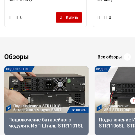
0
0
Купить
Обзоры
Все обзоры
Подключение батарейного
Подключение И
модуля к ИБП Штиль STR1101SL
STR1106SL, ST