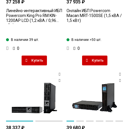
37 258 ₽
37 935 ₽
Линейно-интерактивный ИБП
Онлайн ИБП Powercom
Powercom King Pro RM KIN-
Macan MRT-1500SE (1,5 кВА /
1200AP LCD (1,2 кВА / 0,96
1,5 кВт)
кВт)
В наличии 39 шт.
В наличии >50 шт.
0
0
Купить
Купить
38 337 ₽
39 680 ₽