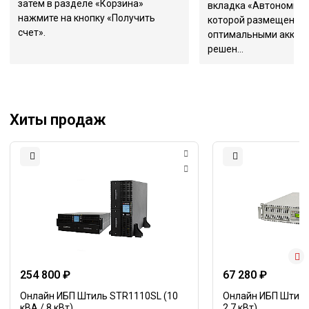
затем в разделе «Корзина»
вкладка «Автономная 
нажмите на кнопку «Получить
которой размещена т
счет».
оптимальными аккум
решен...
Хиты продаж
254 800 ₽
67 280 ₽
Онлайн ИБП Штиль STR1110SL (10
Онлайн ИБП Штиль 
кВА / 8 кВт)
2,7 кВт)