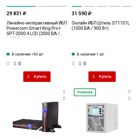
29 831 ₽
31 590 ₽
Линейно-интерактивный ИБП
Онлайн ИБП Штиль ST1101L
Powercom Smart King Pro+
(1000 ВА / 900 Вт)
SPT-2000-II LCD (2000 ВА /
1600 Вт)
В наличии >50 шт.
В наличии 1 шт.
0
0
Купить
Купить
Новинка