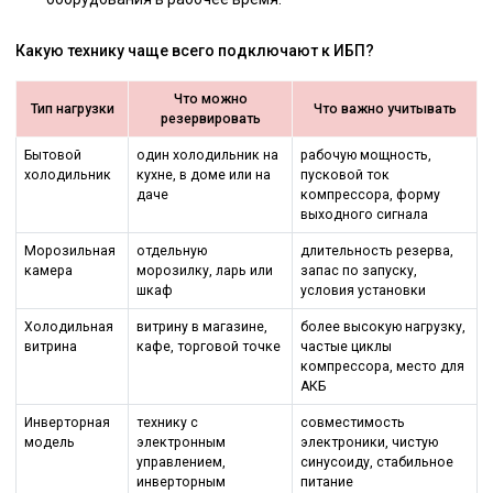
Какую технику чаще всего подключают к ИБП?
Что можно
Тип нагрузки
Что важно учитывать
резервировать
Бытовой
один холодильник на
рабочую мощность,
холодильник
кухне, в доме или на
пусковой ток
даче
компрессора, форму
выходного сигнала
Морозильная
отдельную
длительность резерва,
камера
морозилку, ларь или
запас по запуску,
шкаф
условия установки
Холодильная
витрину в магазине,
более высокую нагрузку,
витрина
кафе, торговой точке
частые циклы
компрессора, место для
АКБ
Инверторная
технику с
совместимость
модель
электронным
электроники, чистую
управлением,
синусоиду, стабильное
инверторным
питание