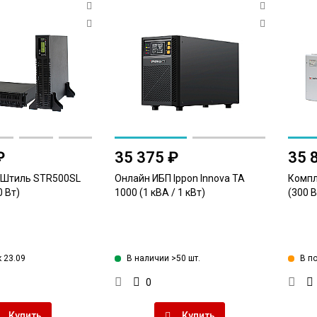
₽
35 375 ₽
35 
 Штиль STR500SL
Онлайн ИБП Ippon Innova TA
Компл
0 Вт)
1000 (1 кВА / 1 кВт)
(300 В
 23.09
В наличии >50 шт.
В по
0
Купить
Купить