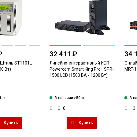
₽
32 411 ₽
34 
 Штиль ST1101L
Линейно-интерактивный ИБП
Онлай
00 Вт)
Powercom Smart King Pro+ SPR-
MRT-10
1500 LCD (1500 ВА / 1200 Вт)
1 шт.
В наличии >50 шт.
В н
0
Купить
Купить