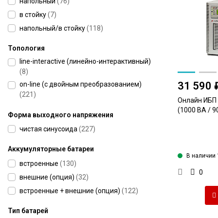
напольный
(
76
)
в стойку
(
7
)
напольный/в стойку
(
118
)
Топология
line-interactive (линейно-интерактивный)
(
8
)
31 590 
on-line (с двойным преобразованием)
(
221
)
Онлайн ИБП
(1000 ВА / 9
Форма выходного напряжения
чистая синусоида
(
227
)
Аккумуляторные батареи
В наличии 
встроенные
(
130
)
0
внешние (опция)
(
32
)
встроенные + внешние (опция)
(
122
)
Тип батарей