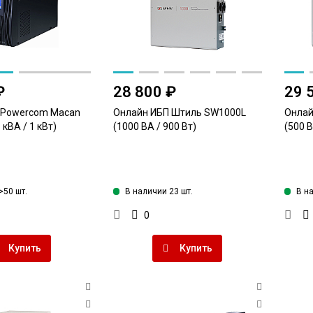
₽
28 800 ₽
29 
 Powercom Macan
Онлайн ИБП Штиль SW1000L
Онлай
кВА / 1 кВт)
(1000 ВА / 900 Вт)
(500 В
>50 шт.
В наличии 23 шт.
В н
0
Купить
Купить