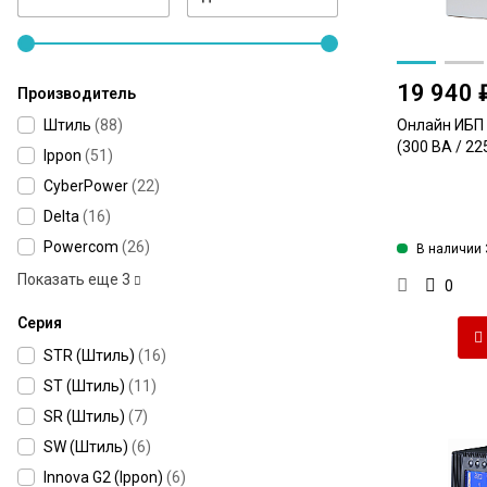
19 940 
Производитель
Штиль
(
88
)
Онлайн ИБП
(300 ВА / 22
Ippon
(
51
)
CyberPower
(
22
)
Delta
(
16
)
Powercom
(
26
)
В наличии 
Показать еще
3
0
Серия
STR (Штиль)
(
16
)
ST (Штиль)
(
11
)
SR (Штиль)
(
7
)
SW (Штиль)
(
6
)
Innova G2 (Ippon)
(
6
)