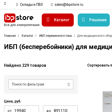
Склады и ПВЗ
sales@ibpstore.ru
Каталог
Решения
Всё для электропитания
Главная
Каталог
ИБП переменного тока
Для медицинского обо
ИБП (бесперебойники) для медиц
Найдено 229 товаров
Сортировать п
Цена, руб.
от
до