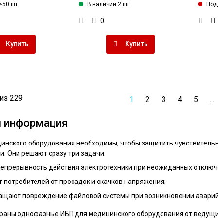
>50 шт.
В наличии 2 шт.
Под 
0
Купить
Купить
из 229
1
2
3
4
5
...
я информация
инского оборудования необходимы, чтобы защитить чувствительну
и. Они решают сразу три задачи:
непрерывность действия электротехники при неожиданных отключе
 потребителей от просадок и скачков напряжения;
ащают повреждение файловой системы при возникновении аварийн
браны однофазные ИБП для медицинского оборудования от ведущих п