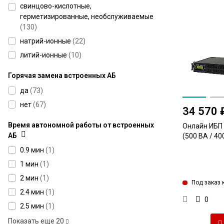
свинцово-кислотные,
герметизированные, необслуживаемые
(
130
)
натрий-ионные
(
22
)
литий-ионные
(
10
)
Горячая замена встроенных АБ
да
(
73
)
нет
(
67
)
34 570 
Время автономной работы от встроенных
Онлайн ИБП
АБ
(500 ВА / 40
0.9 мин
(
1
)
1 мин
(
1
)
2 мин
(
1
)
Под заказ к
2.4 мин
(
1
)
0
2.5 мин
(
1
)
Показать еще
20