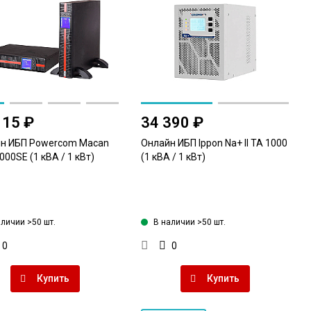
115 ₽
34 390 ₽
н ИБП Powercom Macan
Онлайн ИБП Ippon Na+ II TA 1000
00SE (1 кВА / 1 кВт)
(1 кВА / 1 кВт)
аличии >50 шт.
В наличии >50 шт.
0
0
Купить
Купить