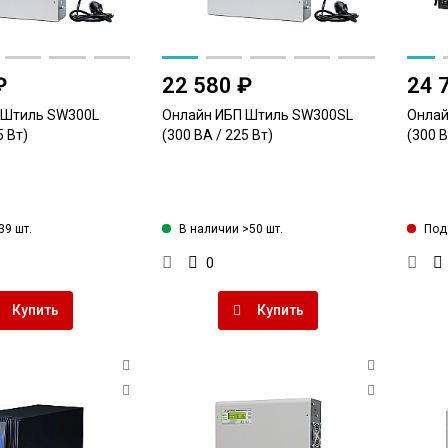
₽
22 580 ₽
24 
 Штиль SW300L
Онлайн ИБП Штиль SW300SL
Онлай
5 Вт)
(300 ВА / 225 Вт)
(300 В
39 шт.
В наличии >50 шт.
Под 
0
Купить
Купить