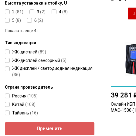
Высота установки в стойку, U
2
(
81
)
3
(
2
)
4
(
8
)
5
(
8
)
6
(
2
)
Показать еще
4
Тип индикации
ЖК-дисплей
(
89
)
ЖК-дисплей сенсорный
(
5
)
ЖК дисплей / светодиодная индикация
(
36
)
Страна производитель
39 281 
Россия
(
105
)
Онлайн ИБП
Китай
(
108
)
MAC-1500 (1,
Тайвань
(
16
)
Применить