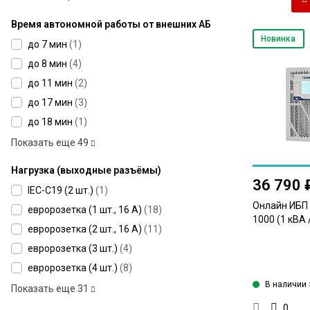
Время автономной работы от внешних АБ
Новинка
до 7 мин
(
1
)
до 8 мин
(
4
)
до 11 мин
(
2
)
до 17 мин
(
3
)
до 18 мин
(
1
)
Показать еще
49
Нагрузка (выходные разъёмы)
36 790 
IEC-C19 (2 шт.)
(
1
)
Онлайн ИБП I
евророзетка (1 шт., 16 А)
(
18
)
1000 (1 кВА 
евророзетка (2 шт., 16 А)
(
11
)
евророзетка (3 шт.)
(
4
)
евророзетка (4 шт.)
(
8
)
В наличии 
Показать еще
31
0