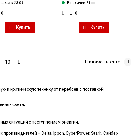
заказ к 23.09
В наличии 21 шт.
0
0
Купить
Купить
Показать еще
10
ю и критическую технику от перебоев с поставкой
ниях света;
ых ситуаций с поступлением энергии.
роизводителей – Delta, Ippon, CyberPower, Stark, Сайбер