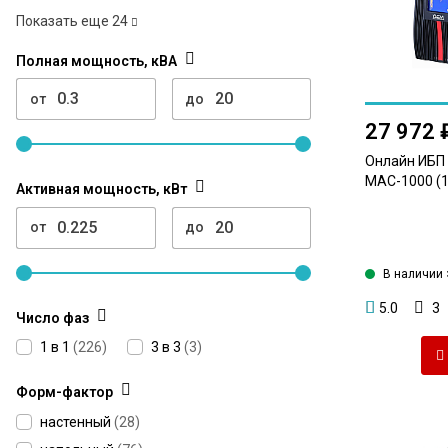
Показать еще
24
Полная мощность, кВА
от
до
27 972 
Онлайн ИБП
MAC-1000 (1 
Активная мощность, кВт
от
до
В наличии 
5.0
3
Число фаз
1 в 1
(
226
)
3 в 3
(
3
)
Форм-фактор
настенный
(
28
)