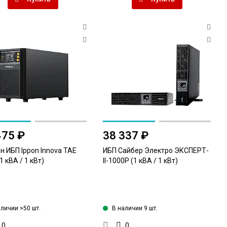
475 ₽
38 337 ₽
н ИБП Ippon Innova TAE
ИБП Сайбер Электро ЭКСПЕРТ-
1 кВА / 1 кВт)
II-1000Р (1 кВА / 1 кВт)
аличии >50 шт.
В наличии 9 шт.
0
0