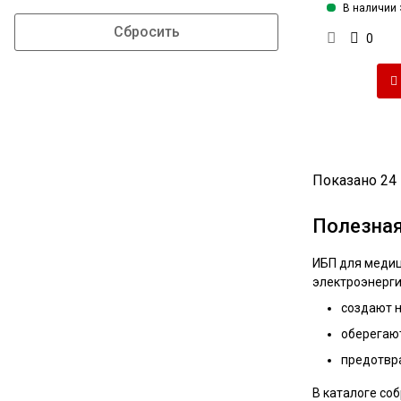
В наличии 
0
Показано 24 
Полезна
ИБП для медиц
электроэнерги
создают 
оберегают
предотвр
В каталоге со