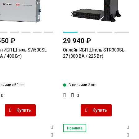
550 ₽
29 940 ₽
н ИБП Штиль SW500SL
Онлайн ИБП Штиль STR300SL-
А / 400 Вт)
27 (300 ВА / 225 Вт)
аличии >50 шт.
В наличии 3 шт.
0
0
Купить
Купить
Новинка