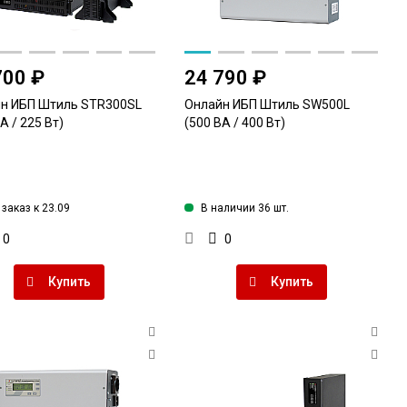
700 ₽
24 790 ₽
н ИБП Штиль STR300SL
Онлайн ИБП Штиль SW500L
А / 225 Вт)
(500 ВА / 400 Вт)
заказ к 23.09
В наличии 36 шт.
0
0
Купить
Купить