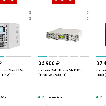
₽
36 900 ₽
37 
ppon Na+ II TAЕ
Онлайн ИБП Штиль SR1101L
Онлай
/ 1 кВт)
(1000 ВА / 900 Вт)
1000 (
>50 шт.
В наличии 6 шт.
В н
0