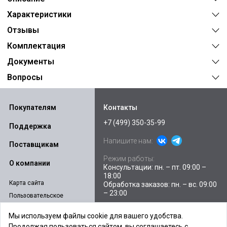
Характеристики
Отзывы
Комплектация
Документы
Вопросы
Покупателям
Контакты
+7 (499) 350-35-99
Поддержка
Напишите нам:
Поставщикам
Режим работы:
О компании
Консультации: пн. – пт. 09:00 –
18:00
Карта сайта
Обработка заказов: пн. – вс. 09:00
– 23:00
Пользовательское
соглашение
Склады и пункты выдачи
Мы используем файлы cookie для вашего удобства.
Политика
E-mail:
sales@ibpstore.ru
Продолжая пользоваться сайтом, вы соглашаетесь с
конфиденциальности