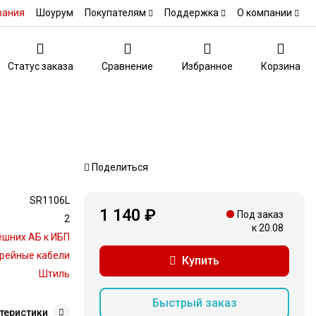
вания
Шоурум
Покупателям
Поддержка
О компании
Статус заказа
Сравнение
Избранное
Корзина
Поделиться
SR1106L
1 140 ₽
Под заказ
2
к 20.08
шних АБ к ИБП
рейные кабели
Купить
Штиль
Быстрый заказ
теристики