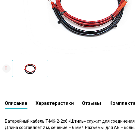
Описание
Характеристики
Отзывы
Комплект
Батарейный кабель Штиль T-M6-2-2x6
0 вопросов
В сравнение
В избранное
0
Батарейный кабель T-М6-2-2х6 «Штиль» служит для соединени
Длина составляет 2 м, сечение – 6 мм². Разъемы: для АБ – коль