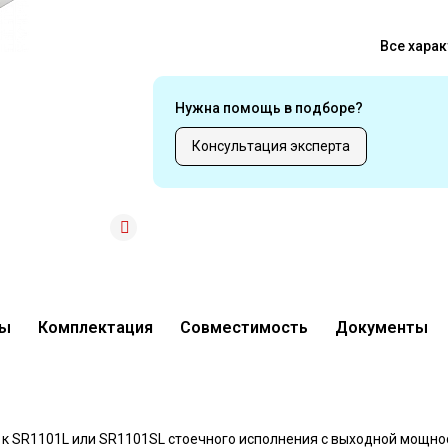
Все харак
Нужна помощь в подборе?
Консультация эксперта
ры
Комплектация
Совместимость
Документы
анное
 SR1101L или SR1101SL стоечного исполнения с выходной мощнос