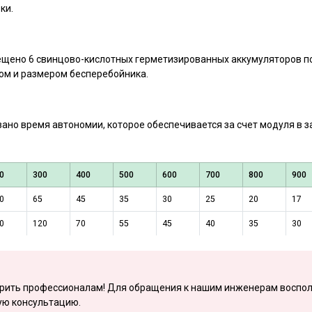
ки.
ещено 6 свинцово-кислотных герметизированных аккумуляторов по
дом и размером бесперебойника.
зано время автономии, которое обеспечивается за счет модуля в з
0
300
400
500
600
700
800
900
0
65
45
35
30
25
20
17
0
120
70
55
45
40
35
30
ерить профессионалам! Для обращения к нашим инженерам воспол
ую консультацию.