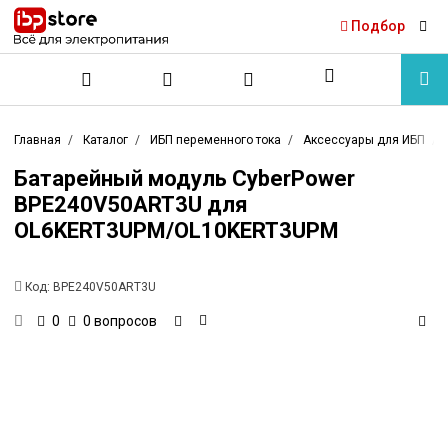
Подбор
Главная
Каталог
ИБП переменного тока
Аксессуары для ИБП
Батарейный модуль CyberPower
BPE240V50ART3U для
OL6KERT3UPM/OL10KERT3UPM
Код:
BPE240V50ART3U
0 вопросов
0