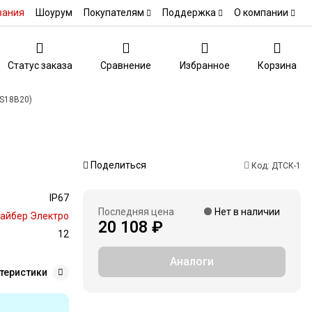
вания
Шоурум
Покупателям
Поддержка
О компании
Статус заказа
Сравнение
Избранное
Корзина
DS18B20)
Поделиться
Код:
ДТСК-1
IP67
Последняя цена
Нет в наличии
айбер Электро
20 108 ₽
12
Аналоги
теристики