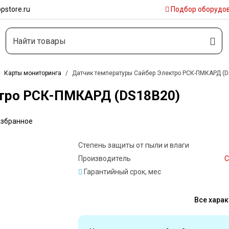
pstore.ru
Подбор
оборудо
Карты мониторинга
Датчик температуры Сайбер Электро РСК-ПМКАРД (
ктро РСК-ПМКАРД (DS18B20)
избранное
Степень защиты от пыли и влаги
Производитель
С
Гарантийный срок, мес
Все харак