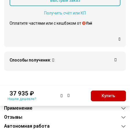
Быстрый заказ
Получить счёт или КП
Оплатите частями или c кешбэком от
Способы получения:
Описание
37 935 ₽
Купить
Характеристики
Нашли дешевле?
Применение
Отзывы
Автономная работа