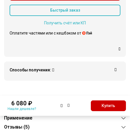
Быстрый заказ
Получить счёт или КП
Оплатите частями или c кешбэком от
Способы получения:
Описание
6 080 ₽
Купить
Характеристики
Нашли дешевле?
Применение
Отзывы (5)