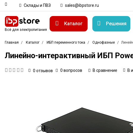
Склады и ПВЗ
sales@ibpstore.ru
Каталог
Решения
Всё для электропитания
Главная
Каталог
ИБП переменного тока
Однофазные
Линейн
Линейно-интерактивный ИБП Powerc
0 вопросов
В сравнение
В 
0
отзывов