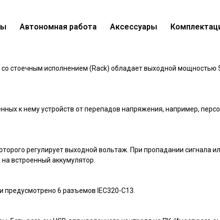
вы
Автономная работа
Аксессуары
Комплектац
ing Pro+ SPR-500 (500 ВА / 400 Вт)
анное
 со стоечным исполнением (Rack) обладает выходной мощностью 5
ных к нему устройств от перепадов напряжения, например, перс
оторого регулирует выходной вольтаж. При пропадании сигнала ил
 на встроенный аккумулятор.
ки предусмотрено 6 разъемов IEC320-C13.