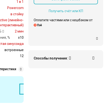
1 в 1
Powercom
Получить счёт или КП
в стойку
Оплатите частями или c кешбэком от
active (линейно-
нтерактивный)
Б
2 мин
ния, %
±10
стая синусоида
встроенные
12
Способы получения:
теристики