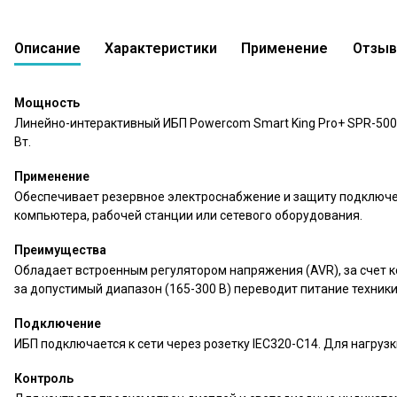
Описание
Характеристики
Применение
Отзы
Линейно-интерактивный ИБП Powercom Smart K
0 вопросов
В сравнение
В избр
0
Мощность
Линейно-интерактивный ИБП Powercom Smart King Pro+ SPR-500
Вт.
Применение
Обеспечивает резервное электроснабжение и защиту подключен
компьютера, рабочей станции или сетевого оборудования.
Преимущества
Обладает встроенным регулятором напряжения (AVR), за счет к
за допустимый диапазон (165-300 В) переводит питание техники
Подключение
ИБП подключается к сети через розетку IEC320-C14. Для нагруз
Контроль