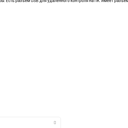
ы. Есть разъем USB для удаленного контроля на ПК. Имеет разъе