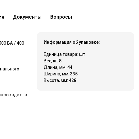
ия
Документы
Вопросы
21 839 ₽
Купить
Нашли дешевле?
Информация об упаковке:
00 ВА / 400
Единица товара:
шт
Вес, кг:
8
Длина, мм:
44
онального
Ширина, мм:
335
Высота, мм:
428
и выходе его