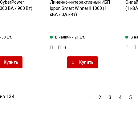
 CyberPower
Линейно-интерактивный ИБП
Онлай
000 ВА / 900 Вт)
Ippon Smart Winner II 1000 (1
(1 кВА
кВА / 0,9 кВт)
>50 шт.
В наличии 21 шт.
В н
0
Купить
Купить
из 134
1
2
3
4
5