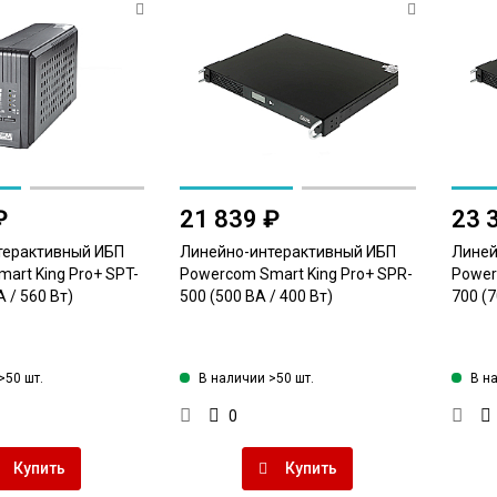
₽
21 839 ₽
23 
терактивный ИБП
Линейно-интерактивный ИБП
Линей
art King Pro+ SPT-
Powercom Smart King Pro+ SPR-
Power
А / 560 Вт)
500 (500 ВА / 400 Вт)
700 (7
>50 шт.
В наличии >50 шт.
В н
0
Купить
Купить