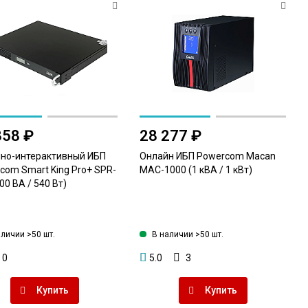
358 ₽
28 277 ₽
но-интерактивный ИБП
Онлайн ИБП Powercom Macan
com Smart King Pro+ SPR-
MAC-1000 (1 кВА / 1 кВт)
00 ВА / 540 Вт)
аличии >50 шт.
В наличии >50 шт.
0
5.0
3
Купить
Купить