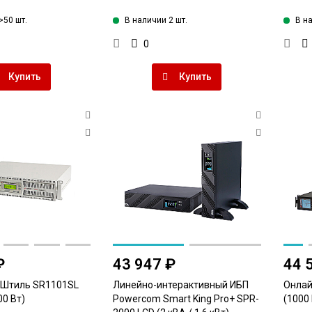
>50 шт.
В наличии 2 шт.
В н
0
Купить
Купить
₽
43 947 ₽
44 
 Штиль SR1101SL
Линейно-интерактивный ИБП
Онлай
00 Вт)
Powercom Smart King Pro+ SPR-
(1000 