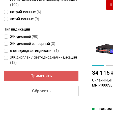
(
109
)
натрий-ионные
(
6
)
литий-ионные
(
9
)
Тип индикации
ЖК-дисплей
(
90
)
ЖК-дисплей сенсорный
(
3
)
светодиодная индикация
(
1
)
ЖК дисплей / светодиодная индикация
(
12
)
34 115 
Применить
Онлайн ИБП
MRT-1000SE (
В наличии 