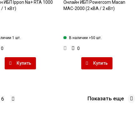
н ИБП Ippon Na+ RTA 1000
Онлайн ИБП Powercom Macan
 / 1 кВт)
MAC-2000 (2 кВА / 2 кВт)
аличии 1 шт.
В наличии >50 шт.
0
0
Купить
Купить
Показать еще
6