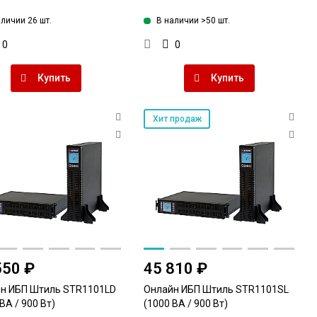
аличии 26 шт.
В наличии >50 шт.
0
0
Купить
Купить
Хит продаж
550 ₽
45 810 ₽
н ИБП Штиль STR1101LD
Онлайн ИБП Штиль STR1101SL
ВА / 900 Вт)
(1000 ВА / 900 Вт)