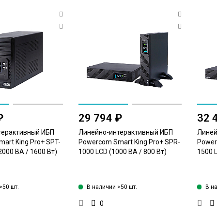
₽
29 794 ₽
32 
терактивный ИБП
Линейно-интерактивный ИБП
Линей
art King Pro+ SPT-
Powercom Smart King Pro+ SPR-
Power
(2000 ВА / 1600 Вт)
1000 LCD (1000 ВА / 800 Вт)
1500 L
>50 шт.
В наличии >50 шт.
В н
0