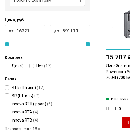
Цена, руб.
от
до
15 787 
Комплект
Да
(
4
)
Нет
(
17
)
Линейно-ин
Powercom Sm
700-II (700 В
Серия
STR (Штиль)
(
12
)
SR (Штиль)
(
7
)
В наличии 
Innova RT ll (Ippon)
(
6
)
0
Innova RTA
(
4
)
Innova RTB
(
4
)
Показать еще
18