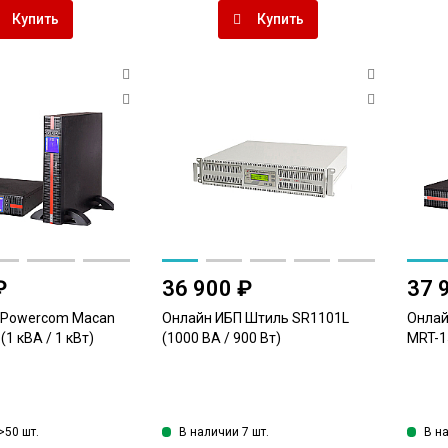
Купить
Купить
₽
36 900 ₽
37 
 Powercom Macan
Онлайн ИБП Штиль SR1101L
Онлай
1 кВА / 1 кВт)
(1000 ВА / 900 Вт)
MRT-15
>50 шт.
В наличии 7 шт.
В н