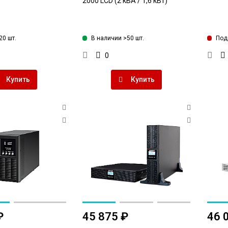
2000 LCD (2 кВА / 1,6 кВт)
20 шт.
В наличии >50 шт.
Под 
0
Купить
Купить
₽
45 875 ₽
46 