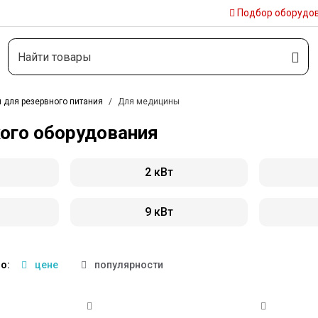
Подбор
оборудо
 для резервного питания
Для медицины
кого оборудования
2 кВт
9 кВт
о:
цене
популярности