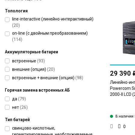
Топология
line-interactive (линейно-интерактивный)
(
20
)
on-line (с двойным преобразованием)
(
114
)
Аккумуляторные батареи
встроенные
(
93
)
внешние (опция)
(
20
)
29 390 
встроенные + внешние (опция)
(
98
)
Линейно-ин
Powercom Sm
Горячая замена встроенных АБ
2000-II LCD 
да
(
79
)
нет
(
26
)
В наличии 
Тип батарей
0
свинцово-кислотные,
герметизированные, необслуживаемые