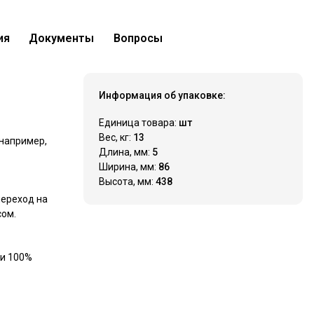
ия
Документы
Вопросы
45 875 ₽
Купить
Нашли дешевле?
Информация об упаковке:
Единица товара:
шт
Вес, кг:
13
 например,
Длина, мм:
5
Ширина, мм:
86
Высота, мм:
438
переход на
сом.
ри 100%