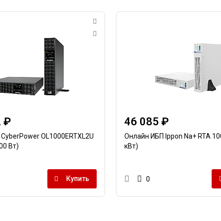
 ₽
46 085 ₽
 CyberPower OL1000ERTXL2U
Онлайн ИБП Ippon Na+ RTA 100
00 Вт)
кВт)
Купить
0