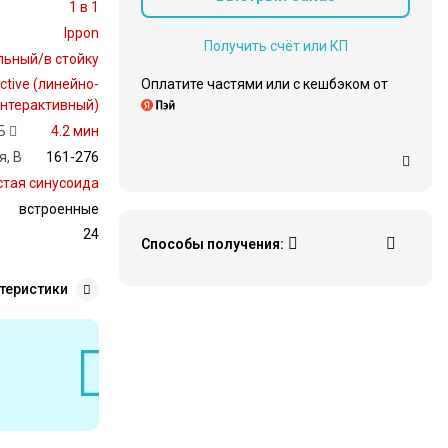
1 в 1
Ippon
Получить счёт или КП
льный/в стойку
Оплатите частями или c кешбэком от
active (линейно-
нтерактивный)
Б
4.2 мин
, В
161-276
стая синусоида
встроенные
24
Способы получения:
теристики