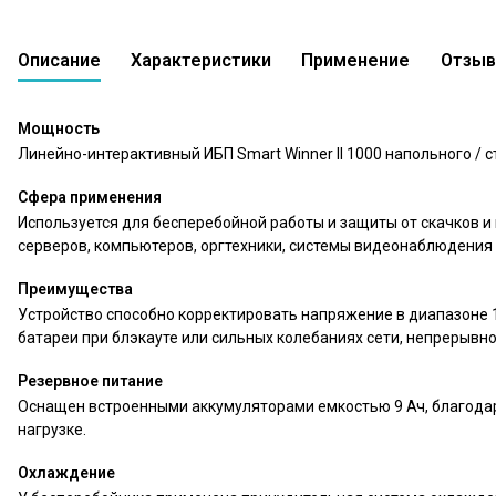
Описание
Характеристики
Применение
Отзы
Линейно-интерактивный ИБП Ippon Smart Winner
0 вопросов
В сравнение
В избр
0
Мощность
Линейно-интерактивный ИБП Smart Winner II 1000 напольного / 
Сфера применения
Используется для бесперебойной работы и защиты от скачков 
серверов, компьютеров, оргтехники, системы видеонаблюдения
Преимущества
Устройство способно корректировать напряжение в диапазоне 
батареи при блэкауте или сильных колебаниях сети, непрерывн
Резервное питание
Оснащен встроенными аккумуляторами емкостью 9 Ач, благодар
нагрузке.
Охлаждение