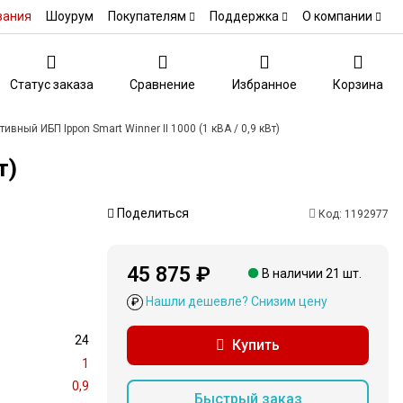
вания
Шоурум
Покупателям
Поддержка
О компании
Статус заказа
Сравнение
Избранное
Корзина
ивный ИБП Ippon Smart Winner II 1000 (1 кВА / 0,9 кВт)
т)
Поделиться
Код:
1192977
45 875 ₽
В наличии 21 шт.
Нашли дешевле? Снизим цену
₽
24
Купить
1
0,9
Быстрый заказ