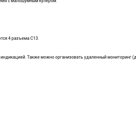
ния с малошумным кулером.
тся 4 разъема С13.
 индикацией. Также можно организовать удаленный мониторинг (д