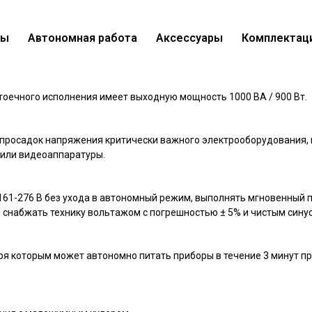
вы
Автономная работа
Аксессуары
Комплектац
 II 1000 (1 кВА / 0,9 кВт)
анное
стоечного исполнения имеет выходную мощность 1000 ВА / 900 Вт.
и просадок напряжения критически важного электрооборудования,
 или видеоаппаратуры.
161-276 В без ухода в автономный режим, выполнять мгновенный 
о снабжать технику вольтажом с погрешностью ± 5% и чистым сину
я которым может автономно питать приборы в течение 3 минут п