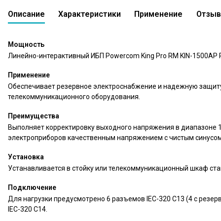
Описание
Характеристики
Применение
Отзы
Линейно-интерактивный ИБП Powercom King Pr
0 вопросов
В сравнение
В избр
0
Мощность
Линейно-интерактивный ИБП Powercom King Pro RM KIN-1500AP 
Применение
Обеспечивает резервное электроснабжение и надежную защиту 
телекоммуникационного оборудования.
Преимущества
Выполняет корректировку выходного напряжения в диапазоне 1
электроприборов качественным напряжением с чистым синусом
Установка
Устанавливается в стойку или телекоммуникационный шкаф ста
Подключение
Для нагрузки предусмотрено 6 разъемов IEC-320 С13 (4 с резер
IEC-320 С14.