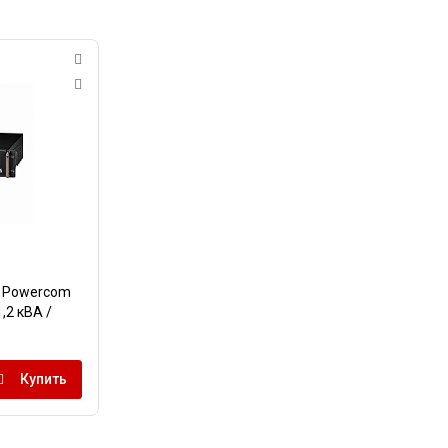
П Powercom
,2 кВА /
Купить