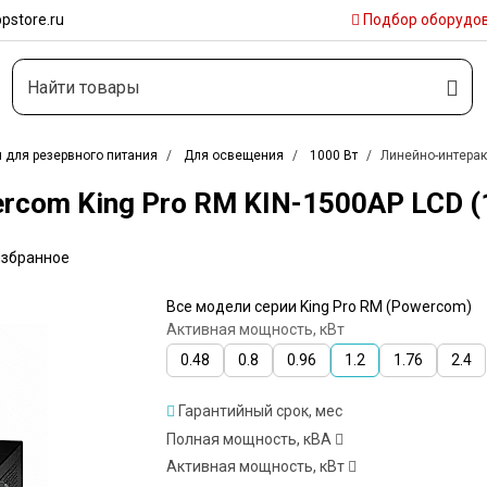
pstore.ru
Подбор
оборудо
 для резервного питания
Для освещения
1000 Вт
Линейно-интеракт
om King Pro RM KIN-1500AP LCD (1,
избранное
Все модели серии King Pro RM (Powercom)
Активная мощность, кВт
0.48
0.8
0.96
1.2
1.76
2.4
Гарантийный срок, мес
Полная мощность, кВА
Активная мощность, кВт