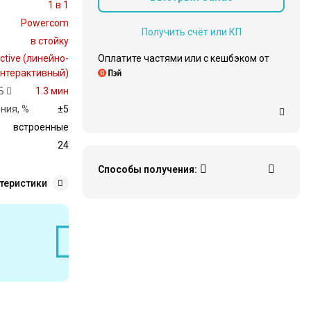
1 в 1
Powercom
Получить счёт или КП
в стойку
Оплатите частями или c кешбэком от
active (линейно-
нтерактивный)
Б
1.3 мин
ния, %
±5
встроенные
24
Способы получения:
теристики