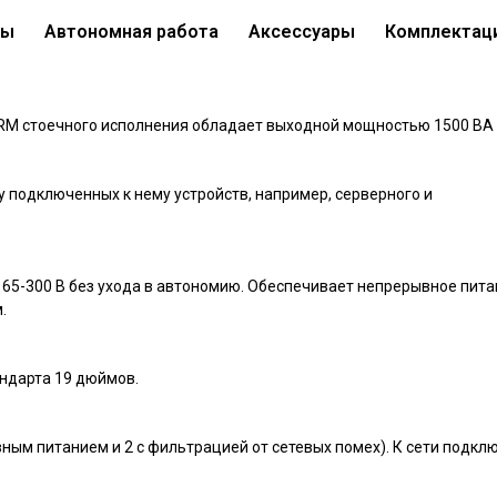
вы
Автономная работа
Аксессуары
Комплектац
o RM KIN-1500AP LCD (1,5 кВА / 1,2 кВт)
анное
RM стоечного исполнения обладает выходной мощностью 1500 ВА /
подключенных к нему устройств, например, серверного и
65-300 В без ухода в автономию. Обеспечивает непрерывное пита
.
ндарта 19 дюймов.
вным питанием и 2 с фильтрацией от сетевых помех). К сети подкл