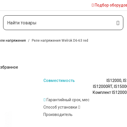
Подбор
оборудо
еле напряжения
Реле напряжения Welrok D6-63 red
избранное
Совместимость
IS12000, I
IS12000RT, IS1500
Комплект IS12000R
кВА), Комплект IS1
Гарантийный срок, мес
(45 кВА), Компл
Способ установки
стойке (60 кВА), К
Производитель
(36 кВА), Компл
кВА), Комплект I