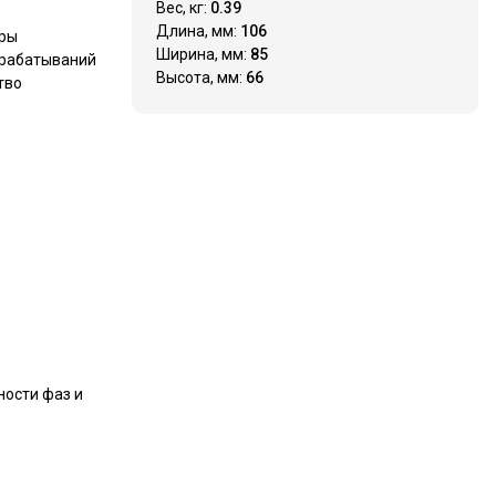
Вес, кг:
0.39
Длина, мм:
106
фры
Ширина, мм:
85
срабатываний
Высота, мм:
66
тво
ности фаз и