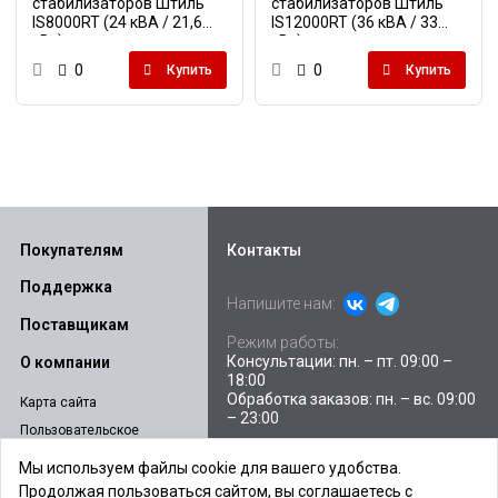
стабилизаторов Штиль
стабилизаторов Штиль
IS8000RT (24 кВА / 21,6
IS12000RT (36 кВА / 33
кВт)
кВт)
0
0
Купить
Купить
Покупателям
Контакты
Поддержка
Напишите нам:
Поставщикам
Режим работы:
Консультации: пн. – пт. 09:00 –
О компании
18:00
Обработка заказов: пн. – вс. 09:00
Карта сайта
– 23:00
Пользовательское
соглашение
Склады и пункты выдачи
Мы используем файлы cookie для вашего удобства.
Политика
Продолжая пользоваться сайтом, вы соглашаетесь с
E-mail:
sales@ibpstore.ru
конфиденциальности