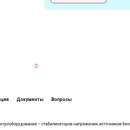
ация
Документы
Вопросы
анное
лектрооборудования – стабилизаторов напряжения, источников бе