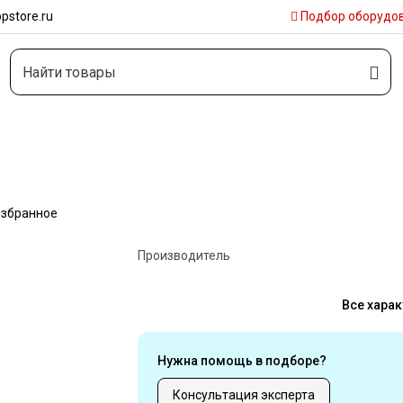
pstore.ru
Подбор
оборудо
избранное
Производитель
Все харак
Нужна помощь в подборе?
Консультация эксперта