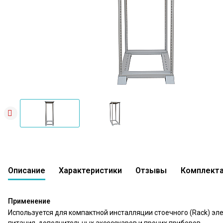
Описание
Характеристики
Отзывы
Комплект
Стойка Штиль R-30-03
0 вопросов
В сравнение
В избр
0
Применение
Используется для компактной инсталляции стоечного (Rack) э
питания, дополнительных аксессуаров и прочих приборов.