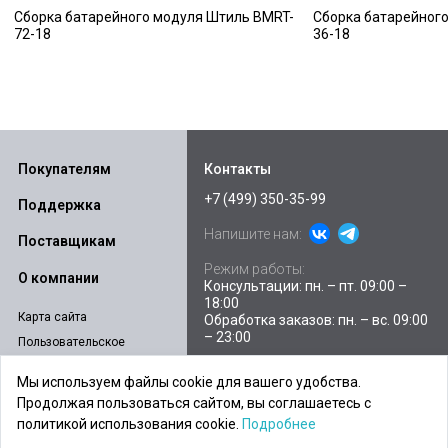
Сборка батарейного модуля Штиль BMRT-
Сборка батарейног
72-18
36-18
Покупателям
Контакты
+7 (499) 350-35-99
Поддержка
Напишите нам:
Поставщикам
Режим работы:
О компании
Консультации: пн. – пт. 09:00 –
18:00
Карта сайта
Обработка заказов: пн. – вс. 09:00
– 23:00
Пользовательское
соглашение
Склады и пункты выдачи
Мы используем файлы cookie для вашего удобства.
Политика
Продолжая пользоваться сайтом, вы соглашаетесь с
E-mail:
sales@ibpstore.ru
конфиденциальности
политикой использования cookie.
Подробнее
Согласие на обработку
Адрес:
Москва, ул. Барклая, д. 6,
персональных данных