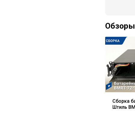
Обзоры
Сборка б
Штиль BM