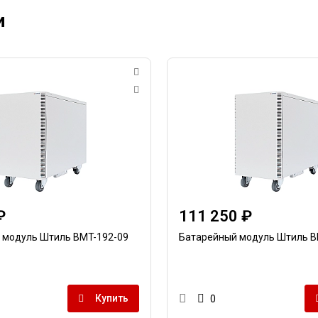
и
₽
111 250 ₽
 модуль Штиль BMT-192-09
Батарейный модуль Штиль B
Купить
0