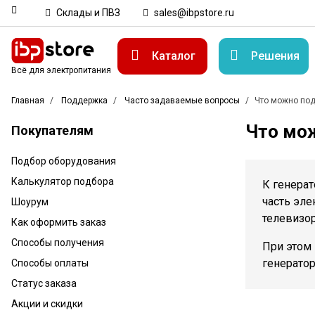
Склады и ПВЗ
sales@ibpstore.ru
Каталог
Решения
Всё для электропитания
Главная
Поддержка
Часто задаваемые вопросы
Что можно подк
Что мож
Покупателям
Подбор оборудования
Калькулятор подбора
К генера
часть эле
Шоурум
телевизор
Как оформить заказ
Способы получения
При этом
генератор
Способы оплаты
Статус заказа
Акции и скидки