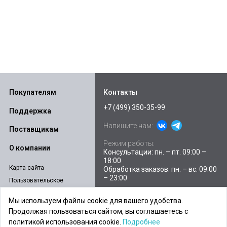
Покупателям
Контакты
+7 (499) 350-35-99
Поддержка
Напишите нам:
Поставщикам
Режим работы:
О компании
Консультации: пн. – пт. 09:00 –
18:00
Карта сайта
Обработка заказов: пн. – вс. 09:00
– 23:00
Пользовательское
соглашение
Склады и пункты выдачи
Мы используем файлы cookie для вашего удобства.
Политика
E-mail:
sales@ibpstore.ru
Продолжая пользоваться сайтом, вы соглашаетесь с
конфиденциальности
политикой использования cookie.
Подробнее
Согласие на обработку