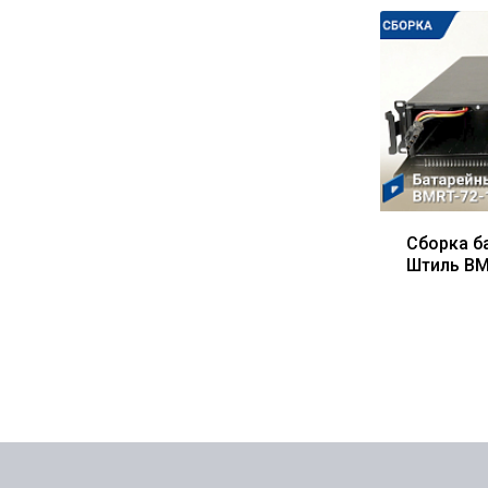
Сборка б
Штиль BM