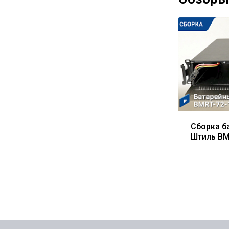
Сборка б
Штиль BM