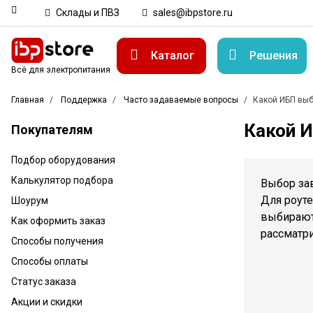
Склады и ПВЗ
sales@ibpstore.ru
Каталог
Решения
Всё для электропитания
Главная
Поддержка
Часто задаваемые вопросы
Какой ИБП выб
Какой 
Покупателям
Подбор оборудования
Калькулятор подбора
Выбор зав
Для роут
Шоурум
выбирают
Как оформить заказ
рассматр
Способы получения
Способы оплаты
Статус заказа
Акции и скидки