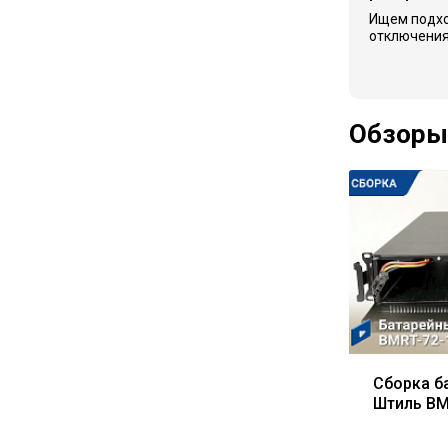
Ищем подх
отключения
Обзоры
Сборка б
Штиль BM