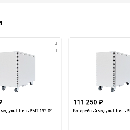
и
₽
111 250 ₽
 модуль Штиль BMT-192-09
Батарейный модуль Штиль B