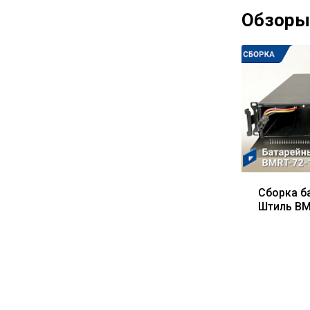
Обзоры
Сборка б
Штиль BM