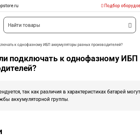
pstore.ru
Подбор
оборудо
лючать к однофазному ИБП аккумуляторы разных производителей?
ли подключать к однофазному ИБП
одителей?
ндуется, так как различия в характеристиках батарей мог
ужбы аккумуляторной группы.
и