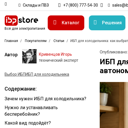
Склады и ПВЗ
+7 (800) 777-54-30
sales@ib
Каталог
Решения
Всё для электропитания
Главная
Покупателям
Статьи
ИБП для холодильника: как выбра
Опубликовано:
Автор
Кривенцов Игорь
ИБП для
технический эксперт
автоно
Выбор ИБП
ИБП для холодильника
Содержание:
Зачем нужен ИБП для холодильника?
Нужно ли устанавливать
бесперебойник?
Какой вид подойдёт?