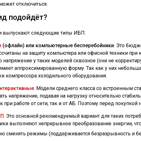
 может отключиться.
ид подойдёт?
и выпускают следующие типы ИБП:
е
(офлайн) или компьютерные бесперебойники
. Это бюдж
ссчитаны на защиту компьютера или офисной техники при 
о напряжение у таких моделей сквозное (они не корректир
меет аппроксимированную форму. Так как у них небольшая
ки компрессора холодильного оборудования.
нтерактивные
. Модели среднего класса со встроенным ст
ть напряжение, подавая на нагрузку относительно стабил
к при работе от сети, так и от АБ. Поэтому перед покупкой
БП
. Это основной рекомендуемый вариант для таких потреб
ики выполняют непрерывное преобразование энергии, что
но сменять режимы (поддерживается безразрывность и бе