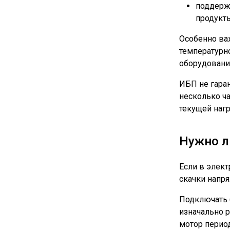
поддержи
продукт
Особенно важ
температурн
оборудование
ИБП не гаран
несколько ч
текущей нагр
Нужно л
Если в элек
скачки напря
Подключать 
изначально 
мотор период