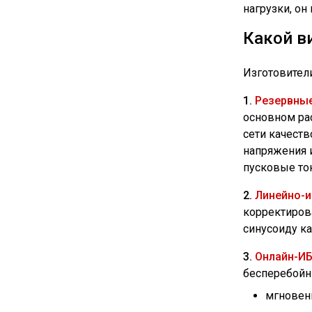
нагрузки, он
Какой в
Изготовител
1.
Резервны
основном ра
сети качеств
напряжения и
пусковые то
2.
Линейно-и
корректирова
синусоиду ка
3.
Онлайн-И
бесперебойн
мгновен