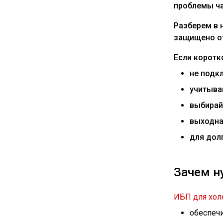
проблемы ча
Разберем в 
защищено от
Если коротк
не подк
учитыва
выбирай
выходна
для дол
Зачем н
ИБП для хол
обеспечи