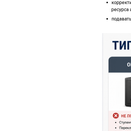
коррект
ресурса 
подавать