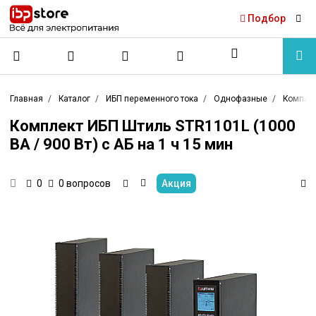
Подбор
Главная
Каталог
ИБП переменного тока
Однофазные
Компле
Комплект ИБП Штиль STR1101L (1000
ВА / 900 Вт) с АБ на 1 ч 15 мин
0 вопросов
Акция
0