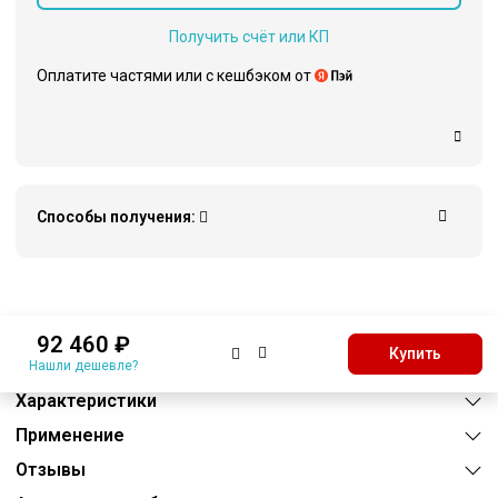
Получить счёт или КП
Оплатите частями или c кешбэком от
Способы получения:
Описание
92 460 ₽
Купить
Преимущества
Нашли дешевле?
Характеристики
Применение
Отзывы