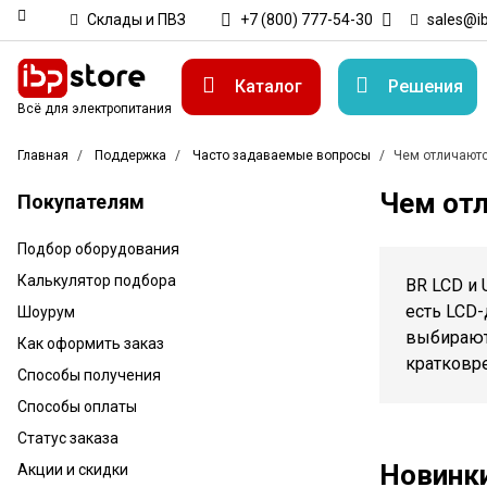
Склады и ПВЗ
+7 (800) 777-54-30
sales@ib
Каталог
Решения
Всё для электропитания
Главная
Поддержка
Часто задаваемые вопросы
Чем отличаютс
Чем отл
Покупателям
Подбор оборудования
Калькулятор подбора
BR LCD и 
есть LCD-
Шоурум
выбирают 
Как оформить заказ
кратковр
Способы получения
Способы оплаты
Статус заказа
Новинк
Акции и скидки