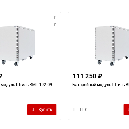
₽
111 250 ₽
 модуль Штиль BMT-192-09
Батарейный модуль Штиль B
Купить
0