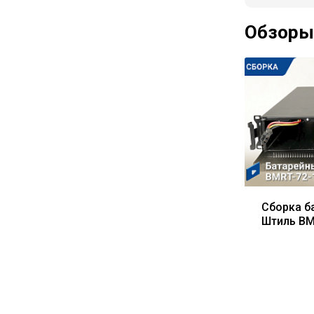
Обзоры
Сборка б
Штиль BM