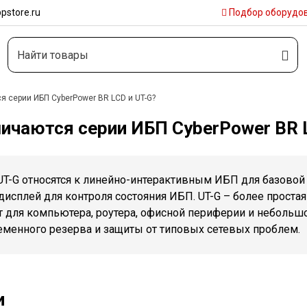
pstore.ru
Подбор
оборудо
я серии ИБП CyberPower BR LCD и UT-G?
ичаются серии ИБП CyberPower BR 
UT-G относятся к линейно-интерактивным ИБП для базовой 
дисплей для контроля состояния ИБП. UT-G – более проста
для компьютера, роутера, офисной периферии и небольшой
еменного резерва и защиты от типовых сетевых проблем.
и