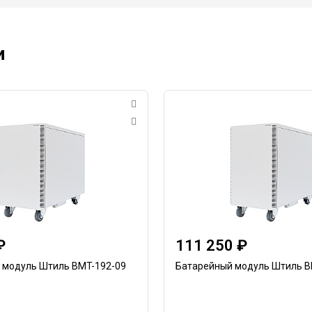
и
₽
111 250 ₽
 модуль Штиль BMT-192-09
Батарейный модуль Штиль B