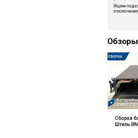
Ищем подх
отключения
Обзоры
Сборка б
Штиль BM