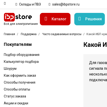
Склады и ПВЗ
sales@ibpstore.ru
Каталог
Решения
Всё для электропитания
Главная
Поддержка
Часто задаваемые вопросы
Какой ИБП нуж
Какой И
Покупателям
Подбор оборудования
Калькулятор подбора
Для газо
сигнала п
Шоурум
несколько
Как оформить заказ
подключа
Способы получения
Способы оплаты
Статус заказа
Акции и скидки