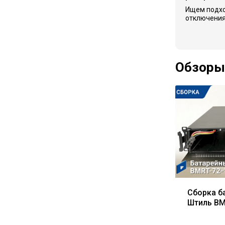
Ищем подх
отключения
Обзоры
Сборка б
Штиль BM