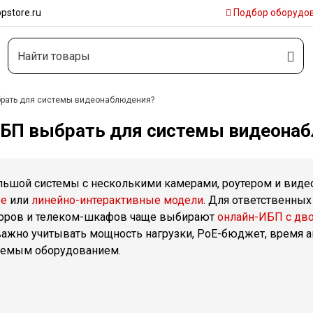
pstore.ru
Подбор
оборудо
брать для системы видеонаблюдения?
ИБП выбрать для системы видеона
льшой системы с несколькими камерами, роутером и виде
ые
или
линейно-интерактивные модели
. Для ответственных
оров и телеком-шкафов чаще выбирают
онлайн-ИБП с дв
важно учитывать мощность нагрузки, PoE-бюджет, время а
емым оборудованием.