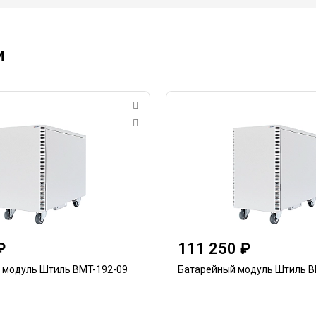
и
₽
111 250 ₽
 модуль Штиль BMT-192-09
Батарейный модуль Штиль B