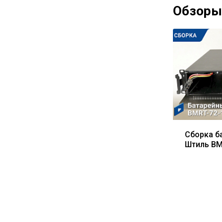
Обзоры
Сборка б
Штиль BM