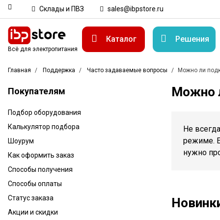
Склады и ПВЗ
sales@ibpstore.ru
Каталог
Решения
Всё для электропитания
Главная
Поддержка
Часто задаваемые вопросы
Можно ли подк
Можно 
Покупателям
Подбор оборудования
Калькулятор подбора
Не всегд
режиме. Е
Шоурум
нужно пр
Как оформить заказ
Способы получения
Способы оплаты
Статус заказа
Новинк
Акции и скидки