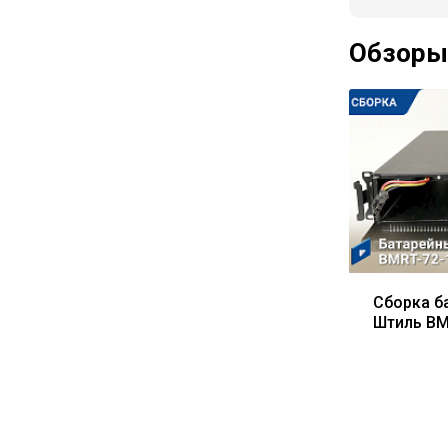
Обзоры
Сборка б
Штиль BM