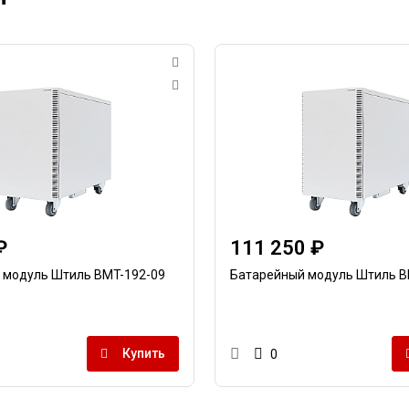
₽
111 250 ₽
 модуль Штиль BMT-192-09
Батарейный модуль Штиль B
Купить
0