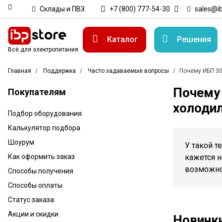
Склады и ПВЗ
+7 (800) 777-54-30
sales@ib
Каталог
Решения
Всё для электропитания
Главная
Поддержка
Часто задаваемые вопросы
Почему ИБП 30
Почему 
Покупателям
холоди
Подбор оборудования
Калькулятор подбора
Шоурум
У такой 
Как оформить заказ
кажется н
возможнос
Способы получения
Способы оплаты
Статус заказа
Акции и скидки
Новинк