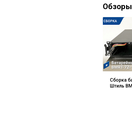
Обзоры
Сборка б
Штиль BM