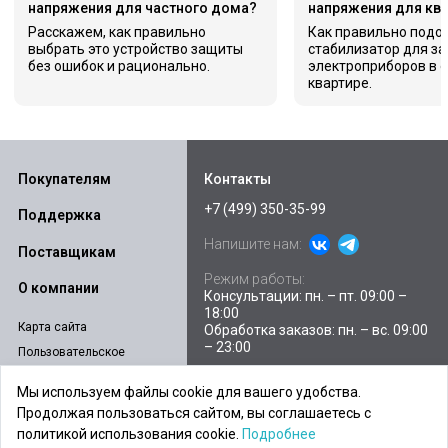
напряжения для частного дома?
напряжения для кв
Расскажем, как правильно
Как правильно подо
выбрать это устройство защиты
стабилизатор для з
без ошибок и рационально.
электроприборов в 
квартире.
Покупателям
Контакты
+7 (499) 350-35-99
Поддержка
Напишите нам:
Поставщикам
Режим работы:
О компании
Консультации: пн. – пт. 09:00 –
18:00
Карта сайта
Обработка заказов: пн. – вс. 09:00
– 23:00
Пользовательское
соглашение
Склады и пункты выдачи
Мы используем файлы cookie для вашего удобства.
Политика
Продолжая пользоваться сайтом, вы соглашаетесь с
E-mail:
sales@ibpstore.ru
конфиденциальности
политикой использования cookie.
Подробнее
Согласие на обработку
Адрес:
Москва, ул. Барклая, д. 6,